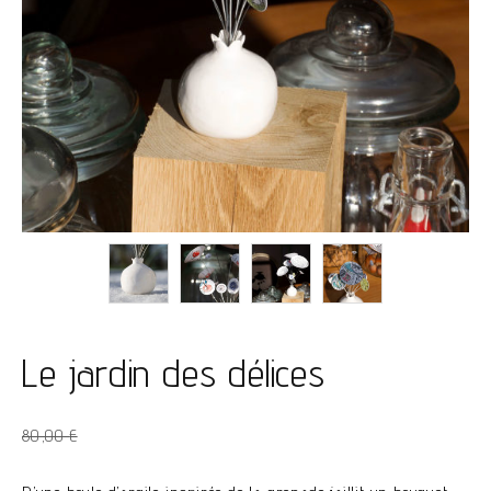
Le jardin des délices
Le
Le
80,00
€
prix
prix