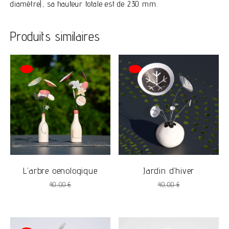
diamètre), sa hauteur totale est de 230 mm.
Produits similaires
Promo !
Promo !
L’arbre oenologique
Jardin d’hiver
Le
Le
Le
Le
40,00
€
40,00
€
prix
prix
prix
prix
initial
actuel
initial
actuel