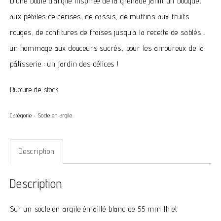
D’une boule d’argile inspirée de la grenade jaillit un bouquet
initial
actuel
aux pétales de cerises, de cassis, de muffins aux fruits
était :
est :
rouges, de confitures de fraises jusqu’à la recette de
sablés
…
80,00 €.
0,00 €.
un hommage aux douceurs sucrés, pour les amoureux de la
pâtisserie : un jardin des délices !
Rupture de stock
Catégorie :
Socle en argile
Description
Description
Sur un socle en argile émaillé blanc de 55 mm (h et